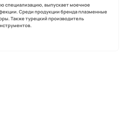
зкую специализацию, выпускает моечное
нфекции. Среди продукции бренда плазменные
оры. Также турецкий производитель
инструментов.
ся в клиниках и медицинских центрах
 стерилизовать в автоклавах и обрабатывать
нтов используют специальные шкафы.
практике. Шкафы отлично приспособлены для
дования Detroх – бюджетный расход
азных производителей и даже