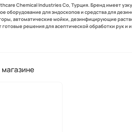
lthcare Chemical Industries Co, Турция. Бренд имеет у
ое оборудование для эндоскопов и средства для дези
торы, автоматические мойки, дезинфицирующие раств
 готовые решения для асептической обработки рук и 
ия оборудования для осмотра и диагностики проводит
 Датчик, гибкий эндоскоп – ценные приборы. Их нельзя
ми реактивами. Для стерилизации подобных инструме
медоборудование прекрасно зарекомендовало себя на 
м магазине
 инструментов. Среди преимуществ фирменного обору
, функция подогрева, совместимость с эндоскопами р
рование процесса на принтере.