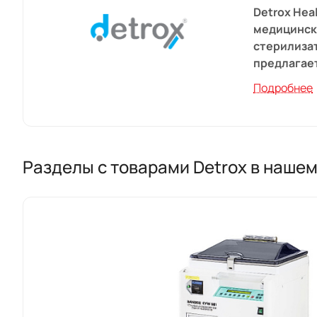
Detroх Hea
медицинск
стерилиза
предлагает
Подробнее
Стерилизац
регулярно.
химически
Турецкое 
Разделы с товарами Detrox в наше
обработки
дезсредств
документи