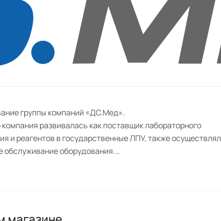
вание группы компаний «ДС.Мед».
 компания развивалась как поставщик лабораторного
ия и реагентов в государственные ЛПУ, также осуществля
е обслуживание оборудования.
ование бренда «ДС.Мед», который быстро обретает популяр
ет доверие у поставщиков и клиентов компании.
м магазине