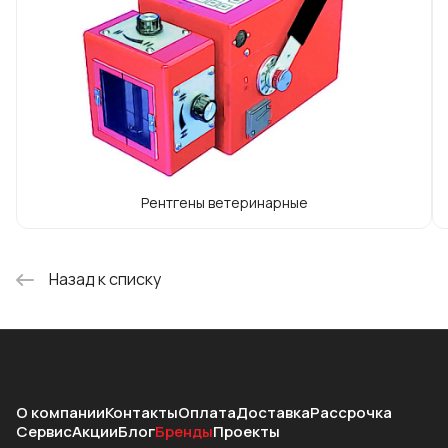
использованию в работе инновационных
технических решений. Среди наиболее
известных двойной лазерный указатель,
LED-коллиматор, система
предотвращения перегрева рентген-
трубки, иные.
Рентгены ветеринарные
Назад к списку
О компании
Контакты
Оплата
Доставка
Рассрочка
Сервис
Акции
Блог
Бренды
Проекты