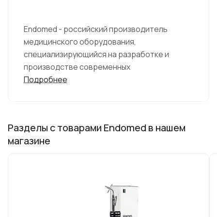
Endomed - российский производитель
медицинского оборудования,
специализирующийся на разработке и
производстве современных
технологических решений для медицинской
Подробнее
индустрии. Бренд славится своими
инновационными продуктами, которые
сочетают в себе надежность,
Разделы с товарами Endomed в нашем
эффективность и доступность.
магазине
Компания Endomed обладает широким
ассортиментом продукции, включая
ультразвуковые аппараты, рентгеновское
оборудование, аппараты для эндоскопии, а
также другие медицинские устройства и