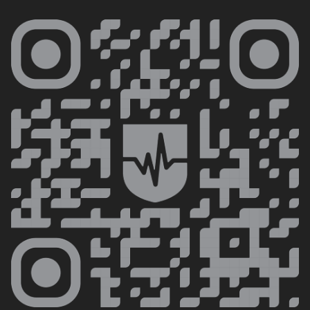
поддержку, обучение персонала и
сервисное обслуживание. Благодаря своей
надежности и инновационным разработкам,
бренд Endomed становится все более
популярным как на российском рынке, так и
за его пределами.