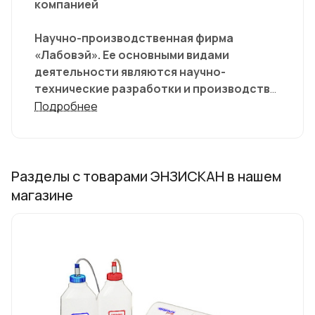
компанией
Научно-производственная фирма
«Лабовэй». Ее основными видами
деятельности являются научно-
технические разработки и производство
медицинской техники (
Подробнее
гематологические анализаторы серии
«Пикоскель», ферментные анализаторы,
гемоглобинометры).
Разделы с товарами ЭНЗИСКАН в нашем
магазине