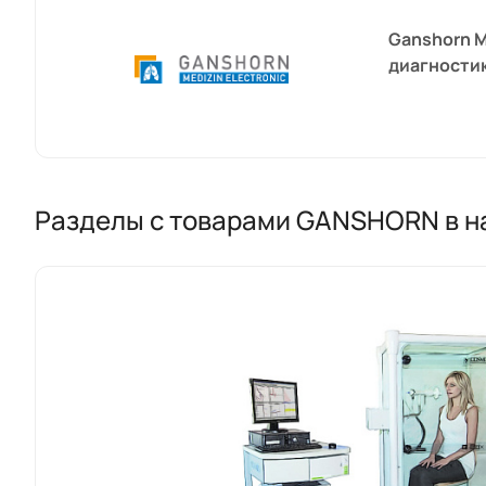
Ganshorn M
диагностик
Разделы с товарами GANSHORN в н