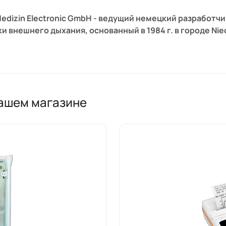
edizin Electronic GmbH - ведущий немецкий разработ
и внешнего дыхания, основанный в 1984 г. в городе Nied
ашем магазине