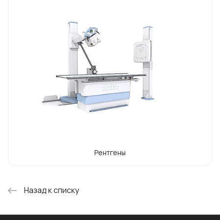
сертификат CE на свой рентгеновский
комплекс KMC 950. В 2012 году компания
выходит на рекордный для себя оборот в
10 млн. долларов. Руководство компании
приняло решение о расширении бизнеса и
приобрела Medicine X-ray в 2013, и Gemss
Medical в 2020 году. В настоящее время
Gemss вышла на мировой рынок и
поставляет свое оборудование в 50
стран мира, в том числе в США.
Рентгены
Назад к списку