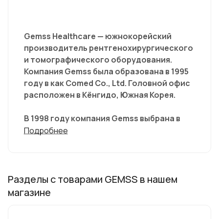
Gemss Healthcare — южнокорейский
производитель рентгенохирургического
и томографического оборудования.
Компания Gemss была образована в 1995
году в как Comed Co., Ltd. Головной офис
расположен в Кёнгидо, Южная Корея.
В 1998 году компания Gemss выбрана в
Южной Корее как лучшая компания для
Подробнее
зарубежного рынка. B уже в 1999 году
Gemss зарегистрировала свои первые
рентгеноскопические аппараты.
Разделы с товарами GEMSS в нашем
В 2003 аппараты Gemss получили
магазине
международные сертификаты EN
ISO13485, а в следующем году уже