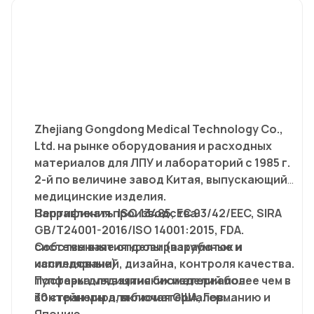
Zhejiang Gongdong Medical Technology Co.,
Ltd. на рынке оборудования и расходных
материалов для ЛПУ и лабораторий с 1985 г.
2-й по величине завод Китая, выпускающий
медицинские изделия.
Сертификаты ISO 13485, EC 93/42/EEC, SIRA
Направления производства:
GB/T24001-2016/ISO 14001:2015, FDA.
Собственные отделы разработок и
системы взятия крови (вакуумные и
исследований, дизайна, контроля качества.
капиллярные).
Поставка медицинских изделий более чем в
тупферы для взятия биоматериалов
.
30 стран мира, включая США, Германию и
контейнеры для биоматериалов.