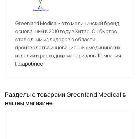
Greenland Medical - это медицинский бренд,
основанный в 2010 году в Китае. Он быстро
стал одним из лидеров в области
производства инновационных медицинских
изделий и расходных материалов. Компания
базируется в городе Шэньчжэнь, который
Подробнее
является центром высоких технологий в
Китае.
Разделы с товарами Greenland Medical в
Greenland Medical специализируется на
нашем магазине
разработке и производстве широкого
ассортимента медицинских изделий,
которые включают в себя медицинскую
технику, оборудование для диагностики,
расходные материалы и другие товары. Вся