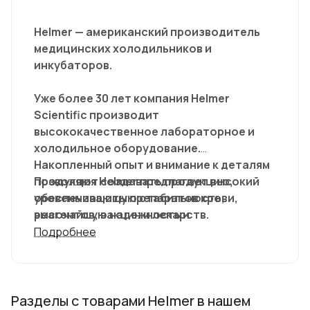
Helmer — американский производитель
медицинских холодильников и
инкубаторов.
Уже более 30 лет компания Helmer
Scientific производит
высококачественное лабораторное и
холодильное оборудование.
Накопленный опыт и внимание к деталям
позволяют создавать продукцию,
Продукция Helmer предлагает высокий
обеспечивающую стабильность,
уровень защиты препаратов крови,
высочайшую надежность и
реагентов, вакцин и лекарств.
исключительную эффективность,
Подробнее
приносящую пользу каждый день.
Разделы с товарами Helmer в нашем