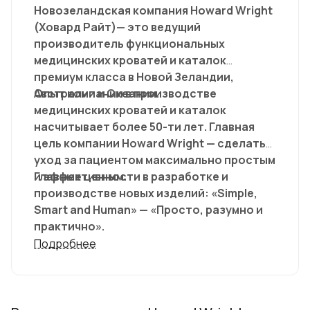
Новозеландская компания Howard Wright
(Ховард Райт)— это ведущий
производитель функциональных
медицинских кроватей и каталок
премиум класса в Новой Зеландии,
Австралии и Океании.
Опыт компании в производстве
медицинских кроватей и каталок
насчитывает более 50-ти лет. Главная
цель компании Howard Wright — сделать
уход за пациентом максимально простым
и эффективным.
Главные ценности в разработке и
производстве новых изделий: «Simple,
Smart and Human» — «Просто, разумно и
практично».
Подробнее