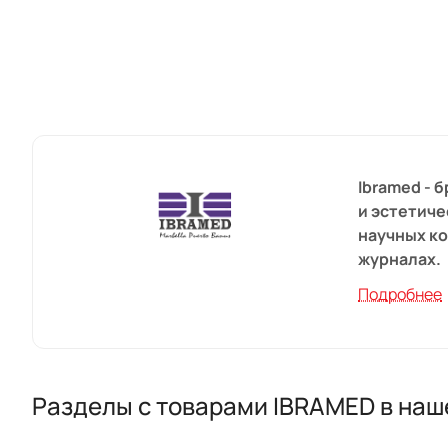
Ibramed - 
и эстетиче
научных ко
журналах.
Подробнее
Мы добавля
быть оцен
пациентам
Разделы с товарами IBRAMED в наш