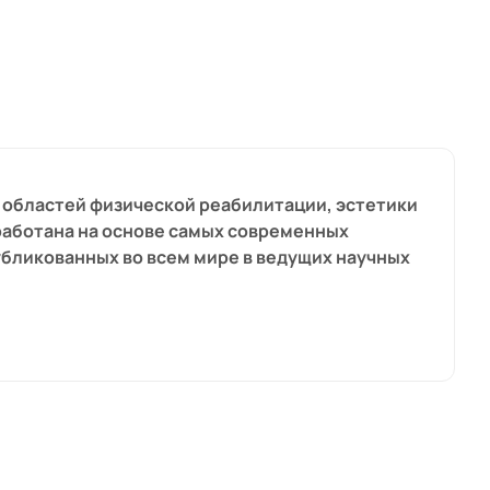
я областей физической реабилитации, эстетики
работана на основе самых современных
убликованных во всем мире в ведущих научных
ость и качество, чтобы результаты могли
о время процедур, выполняемых с