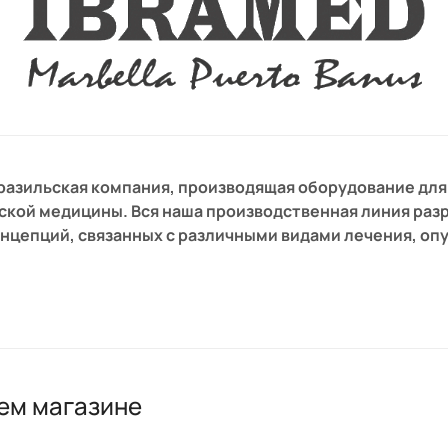
бразильская компания, производящая оборудование дл
ской медицины. Вся наша производственная линия раз
нцепций, связанных с различными видами лечения, оп
ем к нашим продуктам высокую технологическую ценн
ены различными профессиональными пользователями в
и.
ем магазине