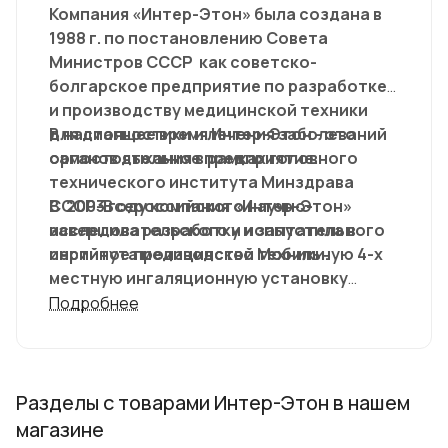
Компания «Интер-Этон» была создана в
1988 г. по постановлению Совета
Министров СССР как советско-
болгарское предприятие по разработке
и производству медицинской техники
для диагностики и лечения заболеваний
В настоящее время Интер-Этон - это
органов дыхания в рамках головного
самостоятельное предприятие.
технического института Минздрава
СССР-Всероссийского научно-
В 2003 году компания «Интер-Этон»
исследовательского и испытательного
завершила разработку и запустила в
института медицинской техники.
серийное производство Мобильную 4-х
местную ингаляционную установку
«НИКО» предназначенную для
Подробнее
использования в лечебных и санаторно-
оздоровительных учреждений
занимающихся лечением и
профилактикой болезней органов
Разделы с товарами Интер-Этон в нашем
дыхания, туберкулёза, различных форм
магазине
аллергии. Установка НИКО имеет 5