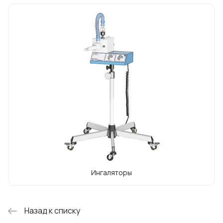
степеней защиты пациентов от
перекрестной инфекции. Оборудована
противопылевыми, бактерицидными
фильтрами, УФ-лампами. Не требует
помещений с приточно-вытяжной
вентиляцией и устройствами очистки
воздуха.
Ингаляторы
Назад к списку