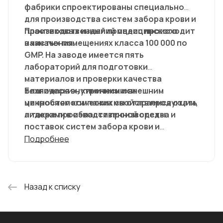
фабрики спроектированы специально
для производства систем забора крови и
пластиковых изделий медицинского
Производственный процесс происходит
назначения.
в чистых помещениях класса 100 000 по
GMP. На заводе имеется пять
лабораторий для подготовки
материалов и проверки качества
технических, химических и
Благодаря внутренним и внешним
микробиологических свойств продукции,
ценностям компании мы стараемся стать
а также производственной среды.
лидерами в области производства и
поставок систем забора крови и
пластиковых изделий медицинского
Подробнее
назначения по всему миру.
Назад к списку