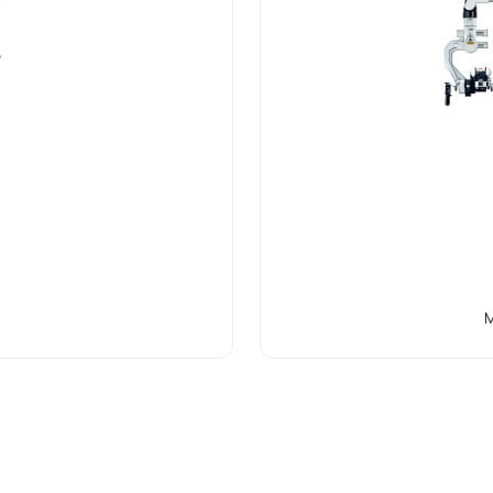
еспечивают увеличение и улучшение видимости, что особе
arl Kaps также известна своими инновационными электрон
ть во время медицинских процедур. Их аппараты и системы
бработка изображений, автоматическая фокусировка и рег
 и удобство работы медицинского персонала.
 Kaps стремится к постоянному развитию и совершенствова
ехнологии и инновации, чтобы удовлетворить потребности 
е изделия проходят строгий контрольачества, чтобы гара
нии.
М