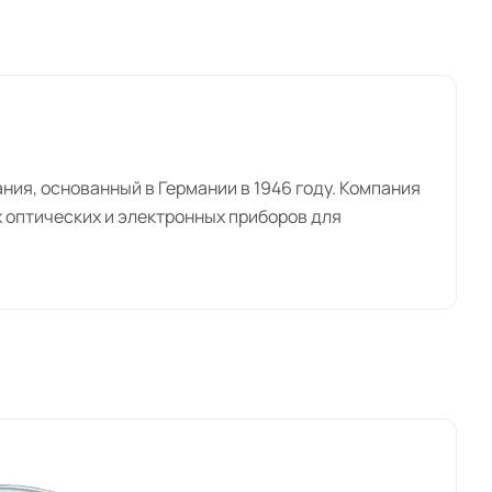
ния, основанный в Германии в 1946 году. Компания
 оптических и электронных приборов для
дежный поставщик инновационного надежного
осходным качеством, передовыми технологиями и
ие передовых оптических систем. Они
зволяет врачам и хирургам получать точные и
агает широкий ассортимент луп микроскопов,