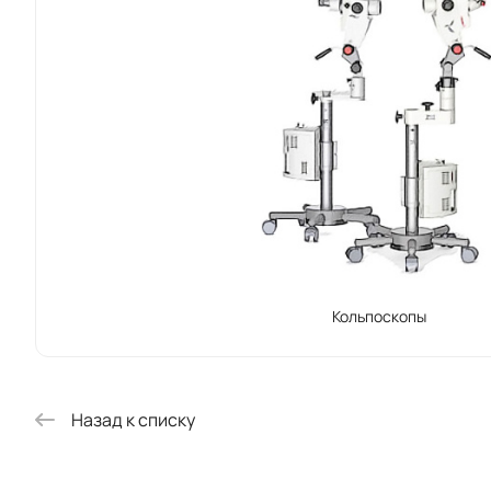
которые об
Компания K
и надежнос
цифровая о
результаты
Бренд Karl
новейшие т
отрасли. Вс
использова
Кольпоскопы
Назад к списку