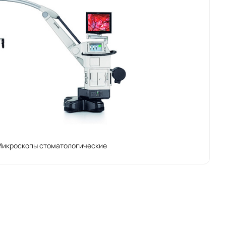
нно важно для сложных хирургических операций.
ными приборами, которые обеспечивают точность
 предлагают передовые функции, такие как
улировка освещения, что значительно улучшает
нию своих продуктов. Компания активно внедряет
клиентов и оставаться на передовой позиции в
нтировать безопасность и надежность в
икроскопы стоматологические