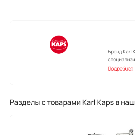
Бренд Karl 
специализи
использова
Подробнее
С более че
оборудован
инженерным
Разделы с товарами Karl Kaps в на
Одной из к
обеспечива
детальные 