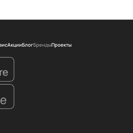
вис
Акции
Блог
Бренды
Проекты