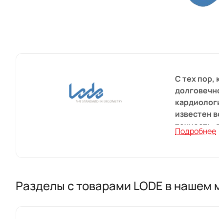
С тех пор,
долговечно
кардиологи
известен в
точность, 
Подробнее
и беговых 
Многолетни
меняющими
ваши конкр
Разделы с товарами LODE в нашем 
Перед тем,
устройства
ISO 13485: