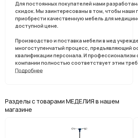
Для постоянных покупателей нами разработан
скидок. Мы заинтересованы в том, чтобы наши 
приобрести качественную мебель для медицин
доступной цене.
Производство и поставка мебели в мед учрежд
многоступенчатый процесс, предъявляющий ос
квалификации персонала. И профессионализм 
компании полностью соответствует этим треб
опыт работы в области оснащения ЛПУ медици
Подробнее
позволяет нашим специалистам поставлять пр
все пожелания клиентов были удовлетворены. В
продукция, поставляемая ООО «Меделия», име
соответствии, сертификат качества и иные р
Разделы с товарами МЕДЕЛИЯ в нашем
документы. Мебель для медицинского центра, 
магазине
договору с нашей компанией, гарантированно 
и в ходе эксплуатации подтвердит свое высоко