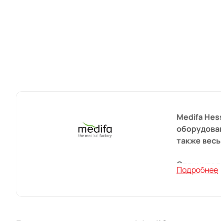
Medifa Hes
оборудован
также вес
Отличител
Подробнее
прочность.
стали и ис
Изделия по