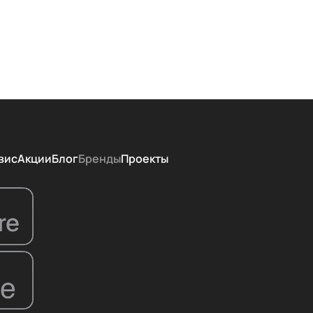
вис
Акции
Блог
Бренды
Проекты