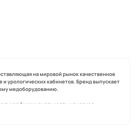
поставляющая на мировой рынок качественное
е и урологических кабинетов. Бренд выпускает
мому медоборудованию.
ельная функциональность и высокая
в изготавливаются из прочной и безопасной
е.
ства подтвержден немецкими стандартами. При