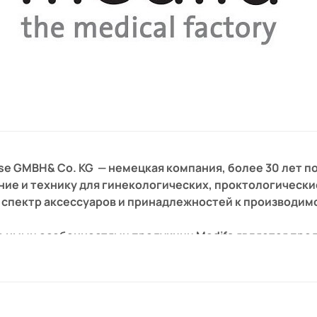
se GMBH& Co. KG — немецкая компания, более 30 лет 
ие и технику для гинекологических, проктологически
ь спектр аксессуаров и принадлежностей к производи
ьными особенностями продукции Medifa является пред
 Конструкции для операционных и смотровых кабинето
ключительно экологичных материалов, простых в уход
ставляются в более чем 80 стран мира. Уровень каче