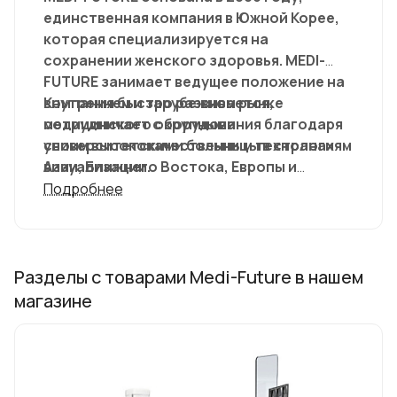
единственная компания в Южной Корее,
которая специализируется на
сохранении женского здоровья. MEDI-
FUTURE занимает ведущее положение на
внутреннем и зарубежном рынке
Компания быстро развивается,
медицинского оборудования благодаря
сотрудничает с крупными
своим высококачественным технологиям
университетскими больницы в странах
визуализации.
Азии, Ближнего Востока, Европы и
Африки. Medi-Future прилагает все
Подробнее
усилия к созданию высококлассных
диагностических решений, которые
помогут женщинам во всем мире вести
долгую и здоровую жизнь, не опасаясь
Разделы с товарами Medi-Future в нашем
рака молочной железы.
магазине