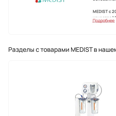
MEDIST с 2
качества 
Подробнее
Компания 
распростр
Разделы с товарами MEDIST в наше
Продукция 
Дюссельдор