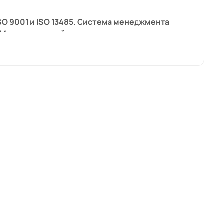
SO 9001 и ISO 13485. Система менеджмента
C Международной.
живание всех производимых и
егулярно выставляет продукцию в
многих странах.