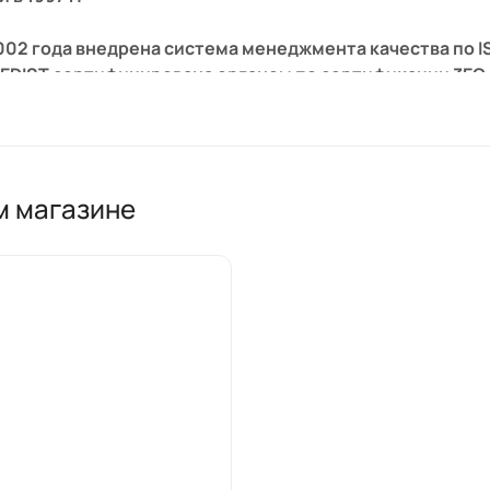
002 года внедрена система менеджмента качества по I
MEDIST сертифицирована органом по сертификации 3E
предоставляет гарантийное и послегарантийное обслу
аняемых медицинских изделий.
м магазине
экспортируется почти в 40 стран. Компания MEDIST р
фе MEDICA и косвенно через агентов по продажам во 