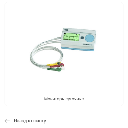
доверии, которое партнеры Primedic,
Timesco, KaWe и BNOS испытывают к
Meditech. В 2009 году производство
концерна прошло сертификацию по
стандартам ISO и СЕ. Теперь концерн
поставщик российских клиник.
Мониторы суточные
Назад к списку