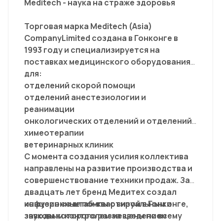
Meditech - наука на страже здоровья
Торговая марка Meditech (Asia)
CompanyLimited создана в Гонконге в
1993 году и специализируется на
поставках медицинского оборудования
для:
отделений скорой помощи
отделений анестезиологии и
реанимации
онкологических отделений и отделений
химеотерапии
ветеринарных клиник
С момента создания усилия коллектива
направлены на развитие производства и
совершенствование техники продаж. За
двадцать лет бренд Медитех создал
концерн со штаб-квартирой в Гонконге,
инфузионные помпы с визуальным и
заводы которого размещены по всему
звуковым контролем за введением