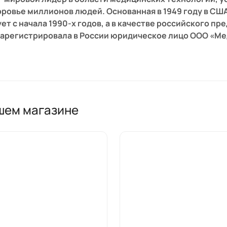
оровье миллионов людей. Основанная в 1949 году в СШ
ет с начала 1990-х годов, а в качестве российского пре
зарегистрировала в России юридическое лицо ООО «М
ССИЯ
овать благополучию человечества посредством приме
ашем магазине
иях, разработке, производстве и продаже устройств 
тановить здоровье и продлить жизнь.
ЯТЕЛЬНОСТИ
ие «Сердечно-сосудистые решения» компании Medtron
 применяемой при лечении заболеваний сердца и сосуд
ярных вмешательств и кардиохирургических операций 
аботающем.