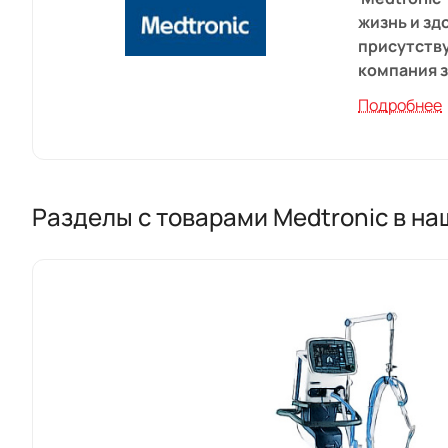
жизнь и зд
присутству
компания 
Подробнее
НАША МИ
Способств
Разделы с товарами Medtronic в н
исследован
боль, восс
ОБЗОР ДЕ
Направлен
продукции,
эндоваскул
так и на р