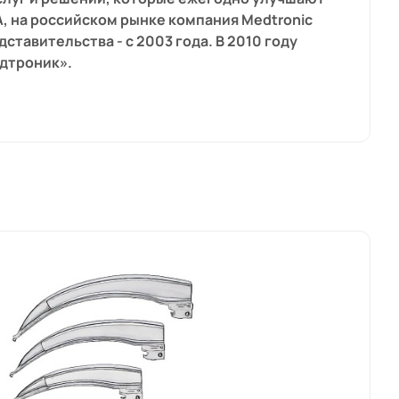
А, на российском рынке компания Medtronic
дставительства - с 2003 года. В 2010 году
едтроник».
нения биоинженерных изобретений в научных
и оборудования, которые позволяют облегчить
ic специализируется на разработке
ов, в том числе при проведении
на открытом сердце - как на остановленном,