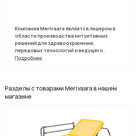
Компания Merivaara является лидером в
области производства интуитивных
решений для здравоохранения,
передовых технологий и ведущего
промышленного дизайна для
Подробнее
операционных залов. Продукция
компании отличается превосходным
качеством мирового класса и наша
деятельность целеустремлённо
Разделы с товарами Merivaara в нашем
направлена на постоянное улучшение и
магазине
развитие оборудования операционных.
Компания была основана в 1901 году и уже
тогда смогла внести свой вклад в
улучшение гигиены больниц благодаря
производству металлических кроватей.