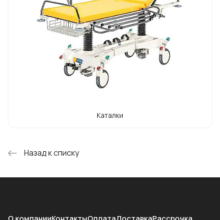
Сегодня программное обеспечение,
оборудование и услуги Merivaara
повышают безопасность пациентов и
повышают качество и эффективность
хирургических операций в ведущих
международных больницах.
Каталки
Назад к списку
О компании
Контакты
Оплата
Доставка
Рассрочка