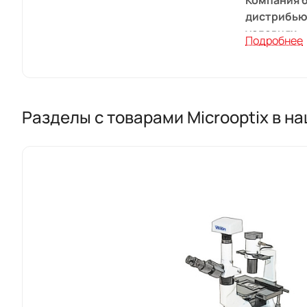
Компания б
дистрибью
условиях.
Подробнее
Штаб-кварт
в Frankenm
Разделы с товарами Microoptix в н
Мы участву
ведущими 