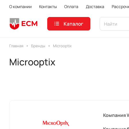
О компании
Контакты
Оплата
Доставка
Рассроч
Каталог
Главная
Бренды
Microoptix
Microoptix
Компания W