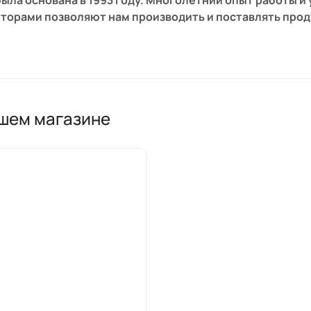
ыла основана в 1993 году. Многолетний опыт работы 
торами позволяют нам производить и поставлять прод
ира компании находится в Wiener Neudorf, Австрия, а
arkt.
ашем магазине
ем в медицинских конференциях и выставках, а также
специалистами для того, чтобы предоставлять вам са