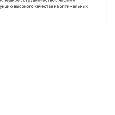
и успешное сотрудничество с нашими
укцию высокого качества на оптимальных
 производство расположено в Верхней Австрии,
 организуем семинары и мастер-классы с
мую актуальную информацию о микроскопии.