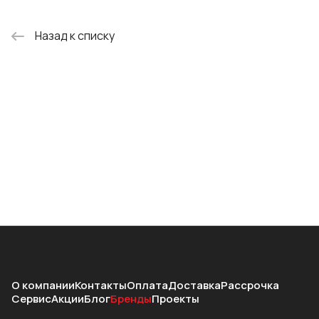
ведущих клиниках страны:
Назад к списку
Главный Военный Клинический
госпиталь им. Н. Бурденко, РКНПК —
Российский кардиологический
научно-производственный
комплекс,
НИИТ РАМН — Научно-
исследовательский институт
туберкулеза при РАМН, и других.
О компании
Контакты
Оплата
Доставка
Рассрочка
Сервис
Акции
Блог
Бренды
Проекты