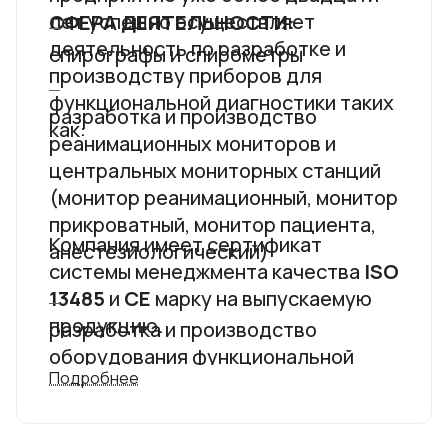
лет успешно осуществляет
СФЕРА ДЕЯТЕЛЬНОСТИ:
деятельность по разработке и
спирографы и спирометры
производству приборов для
функциональной диагностики таких
разработка и производство
как:
реанимационных мониторов и
центральных мониторных станций
(монитор реанимационный, монитор
прикроватный, монитор пациента,
Компания имеет сертификат
анестезиологический)
системы менеджмента качества
ISO
13485
и
CE
марку на выпускаемую
продукцию.
разработка и производство
оборудования функциональной
Подробнее
диагностики ( спирометры ,
электрокардиографы, комплексы
для проведения нагрузочных проб,