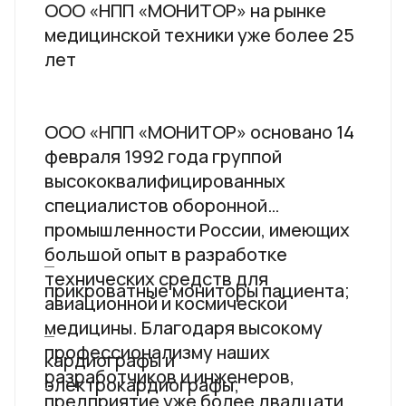
ООО «НПП «МОНИТОР» на рынке
медицинской техники уже более 25
лет
ООО «НПП «МОНИТОР» основано 14
февраля 1992 года группой
высококвалифицированных
специалистов оборонной
промышленности России, имеющих
большой опыт в разработке
технических средств для
прикроватные мониторы пациента;
авиационной и космической
медицины. Благодаря высокому
профессионализму наших
кардиографы и
разработчиков и инженеров,
электрокардиографы;
предприятие уже более двадцати