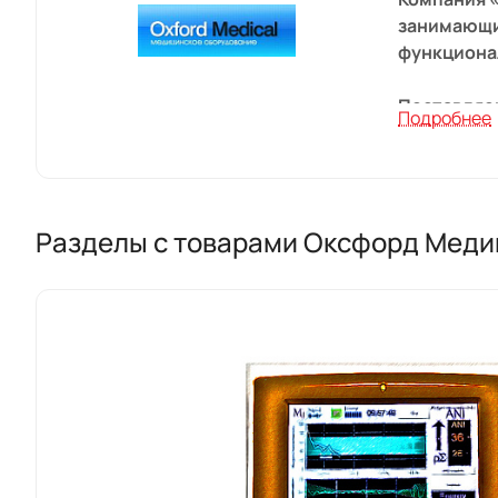
занимающи
функциона
Поставляем
Подробнее
надежность
высококач
Среди пре
Разделы с товарами Оксфорд Меди
бренды Son