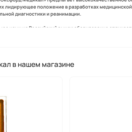
х лидирующее положение в разработках медицинской 
льной диагностики и реанимации.
ое нами на Российский рынок оборудование отличает
, как результат внедрения новейших технологий и ис
ественной элементной базы.
длагаемого оборудования хорошо известные российск
кал в нашем магазине
icaid, Multi-Dop, Cadwell, CNS.