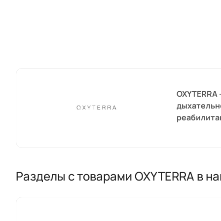
OXYTERRA 
дыхательн
реабилитац
Разделы с товарами OXYTERRA в н