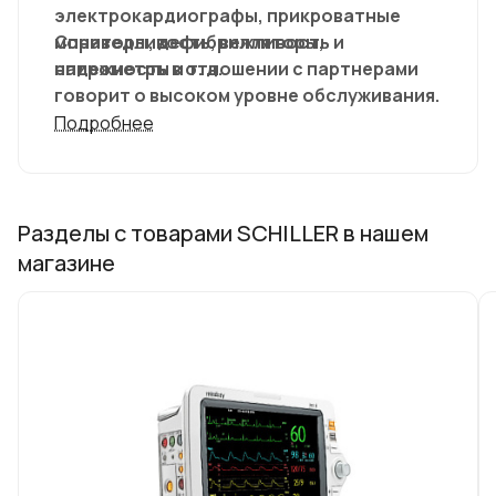
электрокардиографы, прикроватные
мониторы, дефибрилляторы,
Справедливость, вежливость и
спирометры и т. д.
надежность в отношении с партнерами
говорит о высоком уровне обслуживания.
Подробнее
Разделы с товарами SCHILLER в нашем
магазине