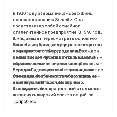
В 1930 году в Германии Джозеф Шмиц
основал компанию Schmitz. Она
представляла собой семейное
сталелитейное предприятие. В 1946 году
Шмиц решает пересмотреть основную
концепцию бренда, в результате чего на
Schmitz – одни из ведущих поставщиков
предприятии стали создаваться
медицинского оборудования. В каждом
медицинская мебель и техника. В 1980
своем товаре производитель идеальным
управляющими стали сыновья Джозефа –
образом сочетает использование
Бернд и Лудоль, которые возглавляют ее
передовых технологий с традициями
и сегодня. Филиалы компании успешно
бренда.
Основная особенность оборудования –
действуют в Италии, Испании,
его технологичность. Например,
Швейцарии, Китае.
стандартный операционный стол может
выполнять широкий спектр опций, за
счет чего он подходит для проведения
Подробнее
всех видов хирургического
вмешательства. Инженеры также