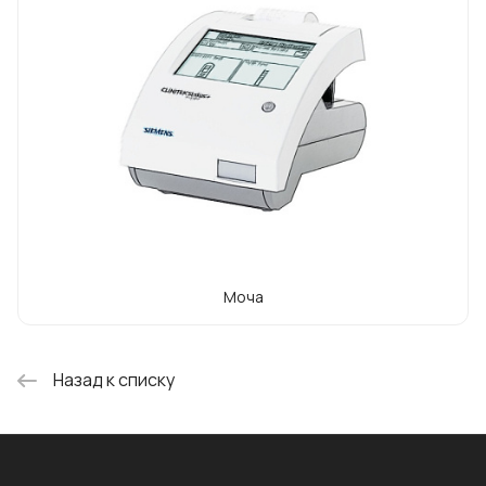
энергетика и др. Приборами марки СОЛАР
оснащены практически все ЛПУ
Республики Беларусь, многие
университеты и научные институты, а
также многие организации в странах
ближнего и дальнего зарубежья. С 90-х
годов основным направлением
приборостроения компании является
разработка и серийный выпуск приборов.
Моча
Назад к списку