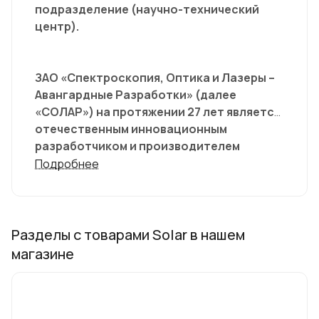
подразделение (научно-технический
центр).
ЗАО «Спектроскопия, Оптика и Лазеры –
Авангардные Разработки» (далее
«СОЛАР») на протяжении 27 лет является
отечественным инновационным
разработчиком и производителем
оборудования для клинико-
Подробнее
диагностических лабораторий
медицинских учреждений, научно-
исследовательских и производственных
лабораторий многих областей науки,
Разделы с товарами Solar в нашем
техники, промышленного и
магазине
сельскохозяйственного производства,
таких как химия, биология, экология,
ветеринария, агрохимия,
криминалистика и судебная медицина,