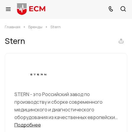
Главная
Бренды
Stern
Stern
STERN - это Российский завод по
производству и сборке современного
медицинского и диагностического
оборудования из качественных европейских
комплектующих. Партнер и резидент Фонда
Подробнее