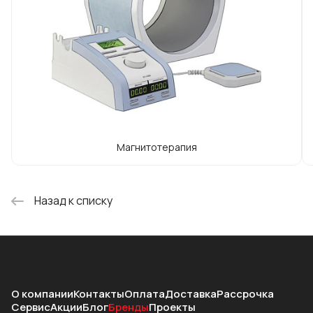
клиента, связанных со здоровьем, – это
приоритетная задача Компании «СТЛ»!
Магнитотерапия
Назад к списку
О компании
Контакты
Оплата
Доставка
Рассрочка
Сервис
Акции
Блог
Бренды
Проекты