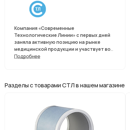
Компания «Современные
Технологические Линии» с первых дней
заняла активную позицию на рынке
медицинской продукции и участвует во
всех специализированных выставках как
Подробнее
регионального, так и федерального
уровней. Компании важно донести до
потребителя, что имеются
«инструменты», позволяющие лечение
Разделы с товарами СТЛ в нашем магазине
сделать более результативным,
значительно улучшить самочувствие
человека, что можно использовать
новейшие разработки для лечения,
профилактики и ведения здорового
образа жизни. Ведь решение проблем