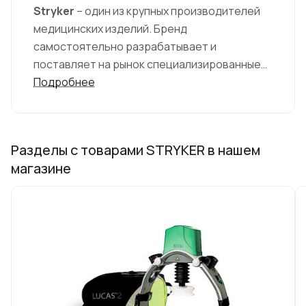
Stryker
– один из крупных производителей
медицинских изделий. Бренд
самостоятельно разрабатывает и
поставляет на рынок специализированные
хирургические приборы, а
Подробнее
также роботизированные системы,
имплантаты, неврологические,
операционные и лор-инструменты,
Разделы с товарами STRYKER в нашем
оборудование для эндоскопического
магазине
исследования, системы цифрового
представления изображений и др.