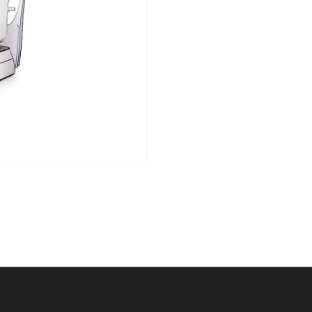
 Вся наша продукция проходит комплексные испытания и се
ует самым высоким требованиям медицинской отрасли.
инские устройства широко применяются в различных меди
 и амбулатории, не только в Китае, но и во всем мире. М
с клиентами и обеспечить им высококачественную продукц
дится своей репутацией надежного бренда и партнера в об
ные, надежные и качественные медицинские устройства, об
те мы создали более здоровое будущее.