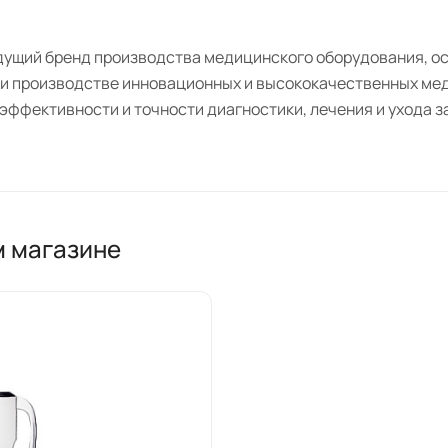
едущий бренд производства медицинского оборудования, о
 и производстве инновационных и высококачественных ме
эффективности и точности диагностики, лечения и ухода з
ния обладает широким ассортиментом продуктов, включающ
истемы поддержки дыхания, системы переливания крови, пр
йства разработаны с использованием передовых технолог
 качества и безопасности.
м магазине
upore отличаются надежностью, удобством использования
едованиям и разработкам, постоянно совершенствуем наш
. Команда опытных инженеров и квалифицированных специ
я улучшения здоровья и благополучия пациентов.
емится к постоянному улучшению процессов производства 
при всей стадии производства, чтобы гарантировать непр