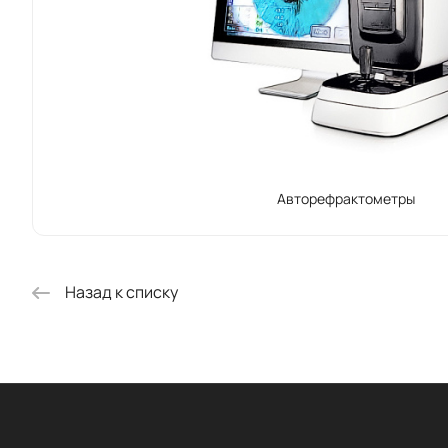
продуктов.
соответств
Наши медиц
лаборатории
отношения 
Supore гор
Авторефрактометры
инновацион
чтобы вмес
Назад к списку