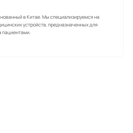
снованный в Китае. Мы специализируемся на
дицинских устройств, предназначенных для
а пациентами.
им в себя такие области, как инфузионные
одукты для диагностики и многое другое. Все
ий и строго соответствуют международным
 и точностью. Мы уделяем особое внимание
и продукты и внедряем новые инновационные
алистов работает над созданием передовых
и контроля качества. Мы соблюдаем строгие
евзойденное качество и надежность наших