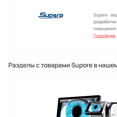
Supore - в
разработке
повышения 
Подробнее
Наша компа
системы, с
наши устро
стандартам
Разделы с товарами Supore в наше
Продукты S
нашим иссл
технологии
решений дл
Supore стр
стандарты 