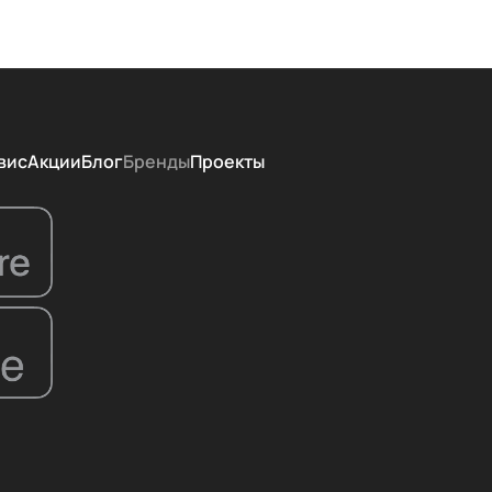
вис
Акции
Блог
Бренды
Проекты