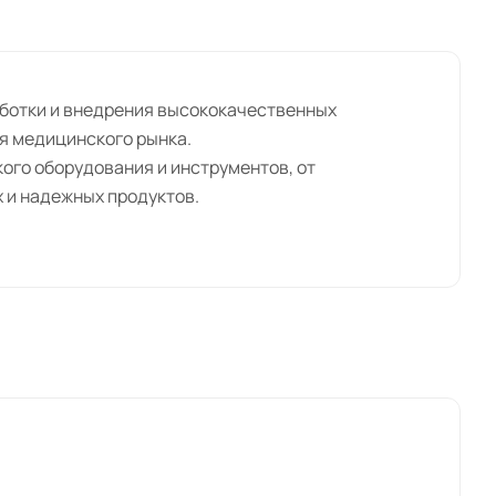
работки и внедрения высококачественных
я медицинского рынка.
ого оборудования и инструментов, от
 и надежных продуктов.
гические инструменты, которые пользуются
рирует наш талант в области медицинских
м нашей постоянно растущей клиентской базы и
тветствии с потребностями каждого.