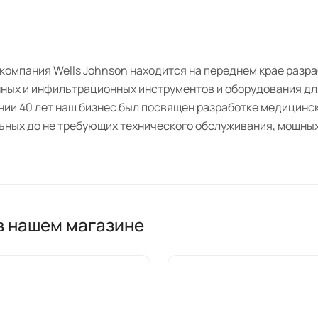
 компания Wells Johnson находится на переднем крае раз
ных и инфильтрационных инструментов и оборудования дл
нии 40 лет наш бизнес был посвящен разработке медицинск
ьных до не требующих технического обслуживания, мощных
ls Johnson были усовершенствованы в превосходные хирур
росом во всем мире. Широкий выбор наших канюль демонст
ов, а возможности ограничены только творческим подходо
обностью изготавливать каждый инструмент на заказ в соо
 в нашем магазине