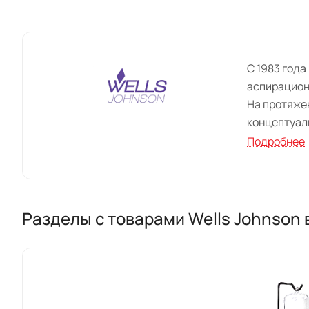
С 1983 года
аспирацион
На протяже
концептуал
Подробнее
Канюли Wel
большим сп
инструмент
нашей спос
Разделы с товарами Wells Johnson