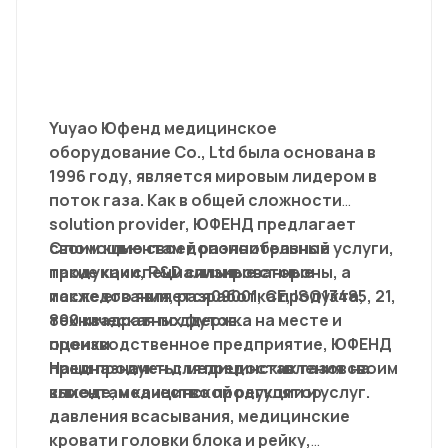
Yuyao Юфенд медицинское
оборудование Co., Ltd была основана в
1996 году, является мировым лидером в
поток газа. Как в общей сложности
solution provider, ЮФЕНД предлагает
своим клиентам дополнительные услуги,
С помощью своей разнообразной
такие как специализированные
продукции, R&D сильные стороны, а
исследования, разработка продукта,
также его является09001, CE, ISO13485, 21,
техническая поддержка на месте и
800 квадратных футов
оценки.
производственное предприятие, ЮФЕНД
предназначен для предоставления своим
Наши продукты: медицинских газов на
клиентам качество продукции и услуг.
выходе, медицинской регулятор
давления всасывания, медицинские
кровати головки блока и рейку,