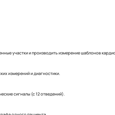
енные участки и производить измерение шаблонов карди
их измерений и диагностики.
ские сигналы (с 12 отведений).
графа одного пациента.