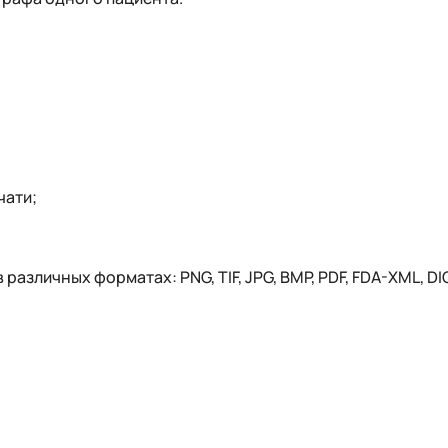
чати;
азличных форматах: PNG, TIF, JPG, BMP, PDF, FDA-XML, DI