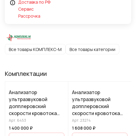
Доставка по РФ
Сервис
Рассрочка
Все товары КОМПЛЕКС-М
Все товары категории
Комплектации
Анализатор
Анализатор
ультразвуковой
ультразвуковой
допплеровский
допплеровский
скорости кровотока
скорости кровотока
одноканальный, без
двухканальный, без
Арт.
6453
Арт.
23274
функции
функции
1 400 000 ₽
1 608 000 ₽
эхоэнцефалографа, в
эхоэнцефалографа, в