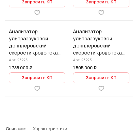
Запросить КП
Запросить КП
корпусе «моноблок»
корпусе «моноблок»
Анализатор
Анализатор
ультразвуковой
ультразвуковой
допплеровский
допплеровский
скорости кровотока
скорости кровотока
двухканальный, с
одноканальный, с
Арт.
23275
Арт.
23273
функцией
функцией
1 785 000 ₽
1 505 000 ₽
эхоэнцефалографа, в
эхоэнцефалографа, в
Запросить КП
Запросить КП
корпусе «моноблок»
корпусе «моноблок»
Описание
Характеристики