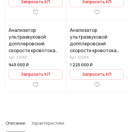
Запросить КП
Запросить КП
переносной в
переносной в
чемодане (кейсе)
чемодане (кейсе)
Анализатор
Анализатор
ультразвуковой
ультразвуковой
допплеровский
допплеровский
скорости кровотока
скорости кровотока
одноканальный, с
двухканальный, с
Арт.
23282
Арт.
23288
функцией
функцией
945 000 ₽
1 225 000 ₽
эхоэнцефалографа,
эхоэнцефалографа,
Запросить КП
Запросить КП
переносной в
переносной в
чемодане (кейсе)
чемодане (кейсе)
Описание
Характеристики