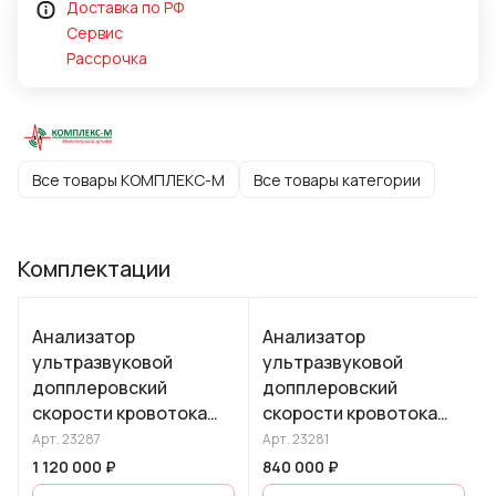
Доставка по РФ
Сервис
Рассрочка
Все товары КОМПЛЕКС-М
Все товары категории
Комплектации
Анализатор
Анализатор
ультразвуковой
ультразвуковой
допплеровский
допплеровский
скорости кровотока
скорости кровотока
двухканальный, без
одноканальный, без
Арт.
23287
Арт.
23281
функции
функции
1 120 000 ₽
840 000 ₽
эхоэнцефалографа,
эхоэнцефалографа,