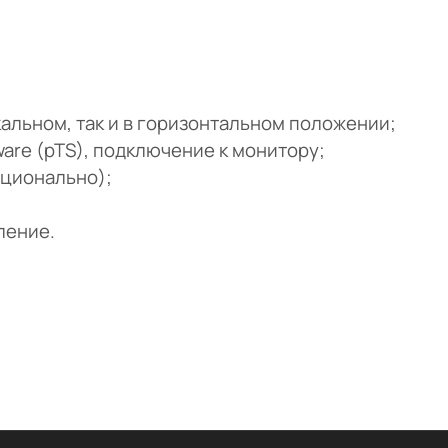
альном, так и в горизонтальном положении;
ware (pTS), подключение к монитору;
пционально);
ление.