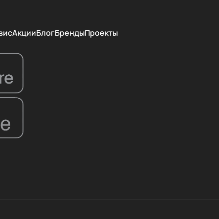
вис
Акции
Блог
Бренды
Проекты