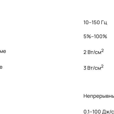
10–150 Гц
5%–100%
2
име
2 Вт/см
2
е
3 Вт/см
Непрерывны
0.1–100 Дж/