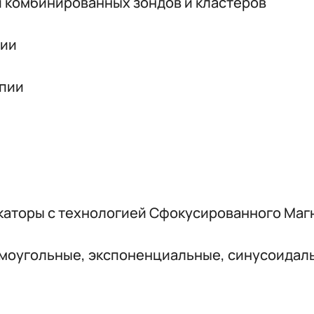
и комбинированных зондов и кластеров
пии
апии
каторы с технологией Сфокусированного Маг
ямоугольные, экспоненциальные, синусоидал