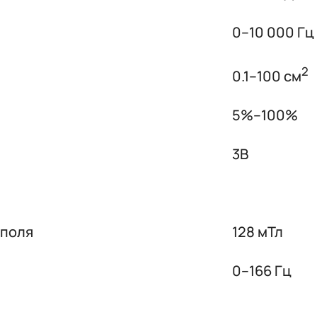
0–10 000 Гц
2
0.1–100 см
5%–100%
3B
 поля
128 мТл
0–166 Гц