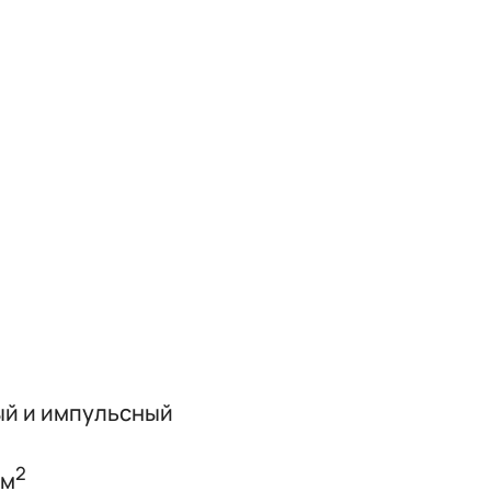
й и импульсный
2
см