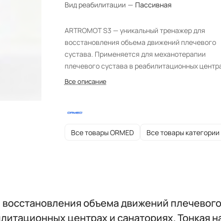
Вид реабилитации
—
Пассивная
ARTROMOT S3 — уникальный тренажер для
восстановления объема движений плечевого
сустава. Применяется для механотерапии
плечевого сустава в реабилитационных центра
санаториях. Тонкая настройка тренажера Арт
Все описание
позволяет задавать реабилитационные парам
индивидуально для каждого пациента.
Все товары ORMED
Все товары категории
 восстановления объема движений плечевого 
илитационных центрах и санаториях. Тонкая 