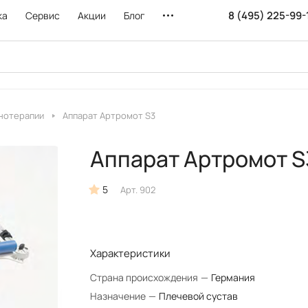
8 (495) 225-99-
ка
Сервис
Акции
Блог
нотерапии
Аппарат Артромот S3
Аппарат Артромот S
5
Арт.
902
Характеристики
Страна происхождения
—
Германия
Назначение
—
Плечевой сустав