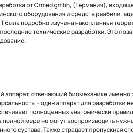
работка от Ormed gmbh, (Германия), входяще
инского оборудования и средств реабилитаци
 была подробно изучена накопленная теорет
последние технические разработки. Это позв
удование.
ый аппарат, отвечающий биомеханике именно 
сальность - один аппарат для разработки не
печивает полноценных анатомически правиль
в полной мере не могут воспроизводить нужн
ного сустава. Также страдает пропускная сп