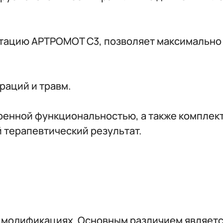
ктацию АРТРОМОТ С3, позволяет максимально
раций и травм.
ренной функциональностью, а также комплек
 терапевтический результат.
модификациях. Основным различием является