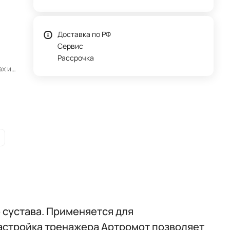
Доставка по РФ
Сервис
Рассрочка
х и
ромот
етры
сустава. Применяется для
настройка тренажера Артромот позволяет