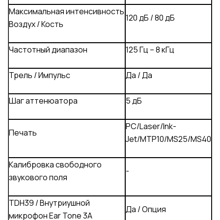
Максимальная интенсивность
120 дБ / 80 дБ
Воздух / Кость
Частотный диапазон
125 Гц – 8 кГц
Трель / Импульс
Да / Да
Шаг аттенюатора
5 дБ
PC/Laser/Ink-
Печать
Jet/MTP10/MS25/MS40
Калибровка свободного
-
звукового поля
TDH39 / Внутриушной
Да / Опция
микрофон Ear Tone 3A