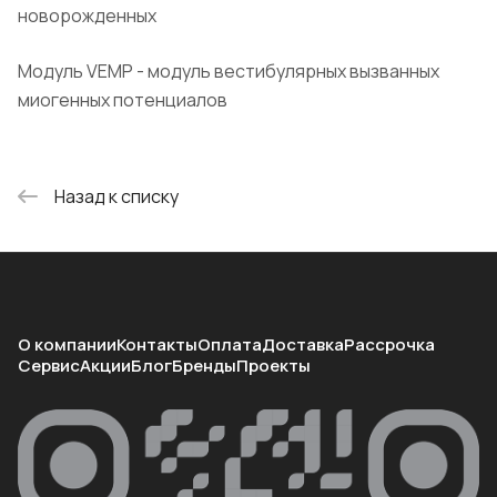
новорожденных
Модуль VEMP - модуль вестибулярных вызванных
миогенных потенциалов
Назад к списку
О компании
Контакты
Оплата
Доставка
Рассрочка
Сервис
Акции
Блог
Бренды
Проекты