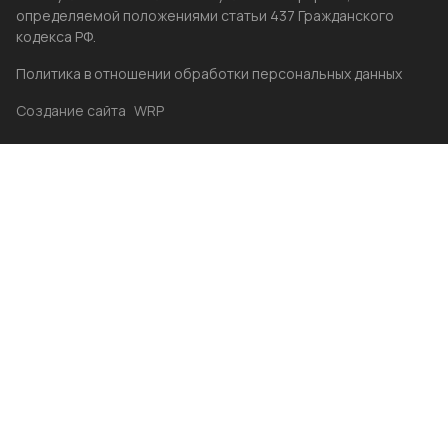
определяемой положениями статьи 437 Гражданского
кодекса РФ.
Политика в отношении обработки персональных данных
Создание сайта
WRP
Главная
Каталог
Избранные
Акции
Контакты
Бренды