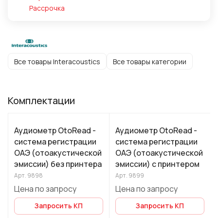
Рассрочка
Все товары Interacoustics
Все товары категории
Комплектации
Аудиометр OtoRead -
Аудиометр OtoRead -
система регистрации
система регистрации
ОАЭ (отоакустической
ОАЭ (отоакустической
эмиссии) без принтера
эмиссии) с принтером
Арт.
9898
Арт.
9899
Цена по запросу
Цена по запросу
Запросить КП
Запросить КП