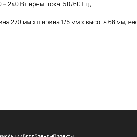
0 – 240 В перем. тока; 50/60 Гц;
ина 270 мм x ширина 175 мм x высота 68 мм, вес
вис
Акции
Блог
Бренды
Проекты