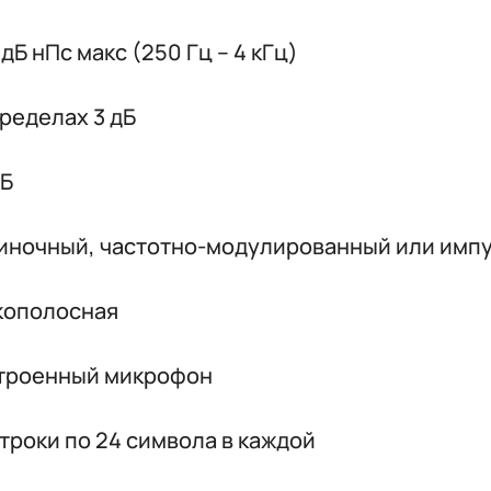
 дБ нПс макс (250 Гц – 4 кГц)
пределах 3 дБ
дБ
иночный, частотно-модулированный или имп
кополосная
троенный микрофон
строки по 24 символа в каждой