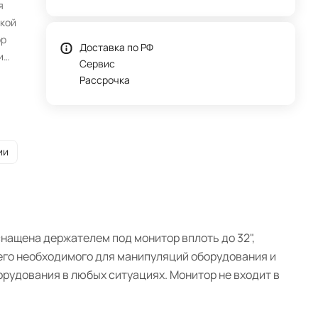
я
кой
ор
Доставка по РФ
и
Сервис
Рассрочка
 и
к
ии
нащена держателем под монитор вплоть до 32",
его необходимого для манипуляций оборудования и
рудования в любых ситуациях. Монитор не входит в