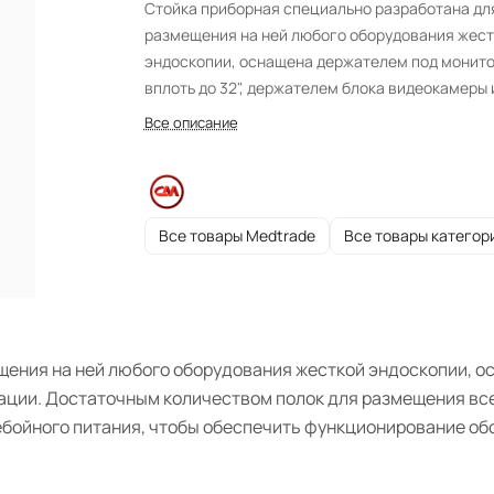
Стойка приборная специально разработана дл
размещения на ней любого оборудования жест
эндоскопии, оснащена держателем под монит
вплоть до 32", держателем блока видеокамеры 
емкостей для аспирации. Достаточным
Все описание
количеством полок для размещения всего
необходимого для манипуляций оборудования
блоком розеток, подключенным через источни
беспребойного питания, чтобы обеспечить
Все товары Medtrade
Все товары категор
функционирование оборудования в любых
ситуациях.
ения на ней любого оборудования жесткой эндоскопии, ос
ации. Достаточным количеством полок для размещения вс
бойного питания, чтобы обеспечить функционирование обо