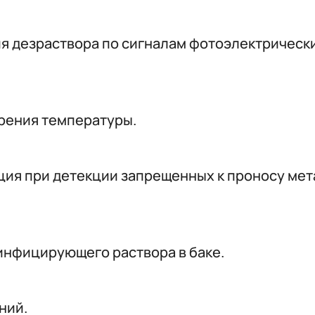
 дезраствора по сигналам фотоэлектрических
рения температуры.
ация при детекции запрещенных к проносу ме
инфицирующего раствора в баке.
ний.