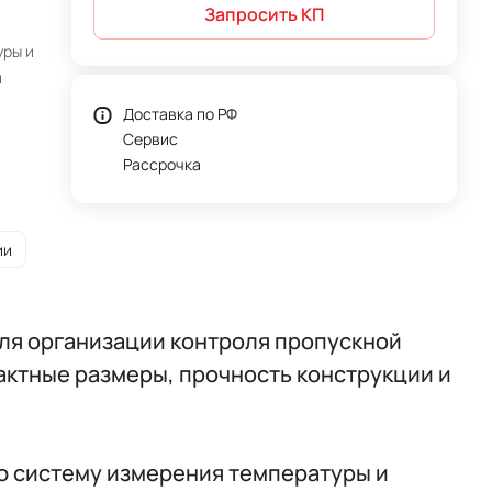
Запросить КП
уры и
й
Доставка по РФ
Сервис
Рассрочка
ии
ля организации контроля пропускной
актные размеры, прочность конструкции и
 систему измерения температуры и