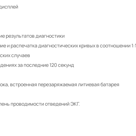
дисплей
ие результатов диагностики
ие и распечатка диагностических кривых в соотношении 1:
еских случаев
едениях за последние 120 секунд
тока, встроенная перезаряжаемая литиевая батарея
пень проводимости отведений ЭКГ.