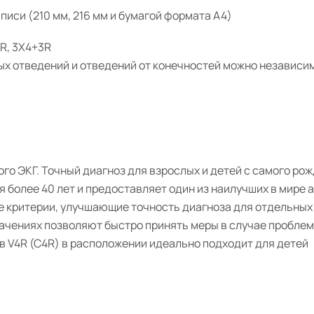
иси (210 мм, 216 мм и бумагой формата A4)
1R, 3X4+3R
х отведений и отведений от конечностей можно независи
го ЭКГ. Точный диагноз для взрослых и детей с самого ро
я более 40 лет и предоставляет один из наилучших в мире 
ые критерии, улучшающие точность диагноза для отдельных
чениях позволяют быстро принять меры в случае проблем
 V4R (C4R) в расположении идеально подходит для детей